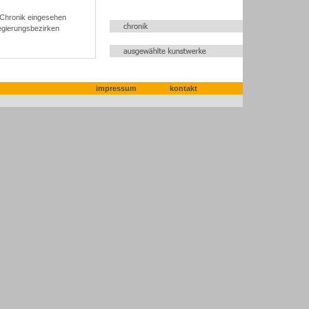
 Chronik eingesehen
egierungsbezirken
onen
impressum
kontakt