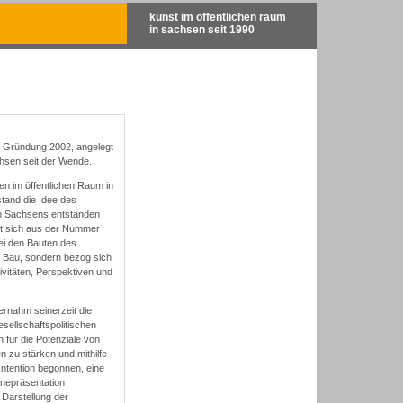
kunst im öffentlichen raum
in sachsen seit 1990
r Gründung 2002, angelegt
chsen seit der Wende.
ten im öffentlichen Raum in
tand die Idee des
aum Sachsens entstanden
tet sich aus der Nummer
ei den Bauten des
am Bau, sondern bezog sich
ivitäten, Perspektiven und
ernahm seinerzeit die
esellschaftspolitischen
 für die Potenziale von
n zu stärken und mithilfe
Intention begonnen, eine
inepräsentation
 Darstellung der