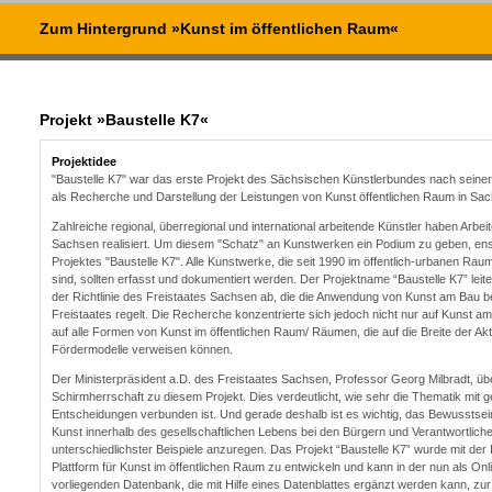
Zum Hintergrund »Kunst im öffentlichen Raum«
Projekt »Baustelle K7«
Projektidee
"Baustelle K7" war das erste Projekt des Sächsischen Künstlerbundes nach seine
als Recherche und Darstellung der Leistungen von Kunst öffentlichen Raum in Sa
Zahlreiche regional, überregional und international arbeitende Künstler haben Arbei
Sachsen realisiert. Um diesem "Schatz" an Kunstwerken ein Podium zu geben, ens
Projektes "Baustelle K7". Alle Kunstwerke, die seit 1990 im öffentlich-urbanen R
sind, sollten erfasst und dokumentiert werden. Der Projektname “Baustelle K7” lei
der Richtlinie des Freistaates Sachsen ab, die die Anwendung von Kunst am Bau b
Freistaates regelt. Die Recherche konzentrierte sich jedoch nicht nur auf Kunst 
auf alle Formen von Kunst im öffentlichen Raum/ Räumen, die auf die Breite der Akt
Fördermodelle verweisen können.
Der Ministerpräsident a.D. des Freistaates Sachsen, Professor Georg Milbradt, üb
Schirmherrschaft zu diesem Projekt. Dies verdeutlicht, wie sehr die Thematik mit g
Entscheidungen verbunden ist. Und gerade deshalb ist es wichtig, das Bewusstsein
Kunst innerhalb des gesellschaftlichen Lebens bei den Bürgern und Verantwortliche
unterschiedlichster Beispiele anzuregen. Das Projekt “Baustelle K7” wurde mit der 
Plattform für Kunst im öffentlichen Raum zu entwickeln und kann in der nun als Onl
vorliegenden Datenbank, die mit Hilfe eines Datenblattes ergänzt werden kann, zur