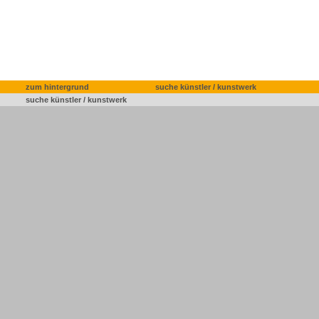
zum hintergrund
suche künstler / kunstwerk
suche künstler / kunstwerk