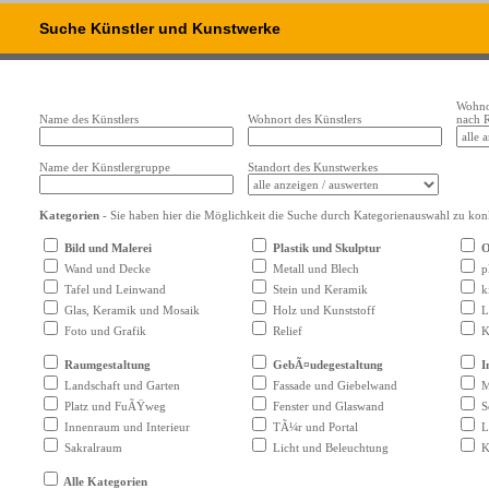
Suche Künstler und Kunstwerke
Wohnor
Name des Künstlers
Wohnort des Künstlers
nach 
Name der Künstlergruppe
Standort des Kunstwerkes
Kategorien
- Sie haben hier die Möglichkeit die Suche durch Kategorienauswahl zu konk
Bild und Malerei
Plastik und Skulptur
O
Wand und Decke
Metall und Blech
pl
Tafel und Leinwand
Stein und Keramik
ki
Glas, Keramik und Mosaik
Holz und Kunststoff
L
Foto und Grafik
Relief
K
Raumgestaltung
GebÃ¤udegestaltung
In
Landschaft und Garten
Fassade und Giebelwand
M
Platz und FuÃŸweg
Fenster und Glaswand
Sc
Innenraum und Interieur
TÃ¼r und Portal
L
Sakralraum
Licht und Beleuchtung
K
Alle Kategorien